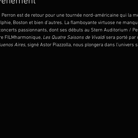
événement
ze Perron est de retour pour une tournée nord-américaine qui la mè
lphie, Boston et bien d'autres. La flamboyante virtuose ne manq
e concerts passionnants, dont ses débuts au Stern Auditorium / P
stre FILMharmonique
, Les Quatre Saisons de Vivaldi
 sera porté par 
Buenos Aires
, signé Astor Piazzolla, nous plongera dans l’univers 