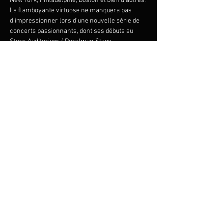
New York, Philadelphie, Boston et bien d'autres. 
La flamboyante virtuose ne manquera pas 
d'impressionner lors d'une nouvelle série de 
concerts passionnants, dont ses débuts au 
Stern Auditorium / Perelman Stage 
du Carnegie Hall. Interprété par l’Orchestre 
FILMharmonique
, Les Quatre Saisons de 
Vivaldi
 sera porté par un souffle de jeunesse, 
alors que 
Les Quatre Saisons de Buenos Aires
, 
signé Astor Piazzolla, nous plongera dans 
l’univers sensuel du tango argentin.
Partager cet événement
© 2023 Francis Choinière - Photography by Tam Lan