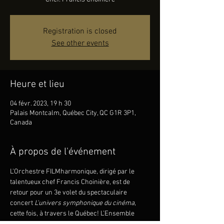
Registration is closed
See other events
Heure et lieu
04 févr. 2023, 19 h 30
Palais Montcalm, Québec City, QC G1R 3P1,
Canada
À propos de l'événement
L'Orchestre FILMharmonique, dirigé par le 
talentueux chef Francis Choinière, est de 
retour pour un 3e volet du spectaculaire 
concert 
L'univers symphonique du cinéma
, 
cette fois, à travers le Québec! L’Ensemble 