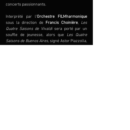
concerts passionnants.
Interprété par l’
Orchestre FILMharmonique
sous la direction de 
Francis Choinière
, 
Les 
Quatre Saisons de Vivaldi
 sera porté par un 
souffle de jeunesse, alors que
 Les Quatre 
Saisons de Buenos Aires
, signé Astor Piazzolla, 
nous plongera dans l’univers sensuel du tango 
argentin.
Aussi en primeur pour cette tournée sera la 
première mondiale de 
Les Quatre Saisons du 
Québec
 du célèbre compositeur François 
Dompierre.
Partager cet événement