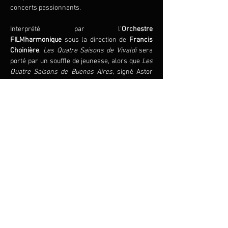
concerts passionnants.
Interprété par l’
Orchestre 
FILMharmonique
 sous la direction de 
Francis 
Choinière
, 
Les Quatre Saisons de Vivaldi
 sera 
porté par un souffle de jeunesse, alors que
 Les 
Quatre Saisons de Buenos Aires
, signé Astor 
Piazzolla, nous plongera dans l’univers 
sensuel du tango argentin.
Aussi en primeur pour cette tournée sera la 
première mondiale de 
Les Quatre Saisons du 
Québec
 du célèbre compositeur François 
Dompierre.
Partager cet événement