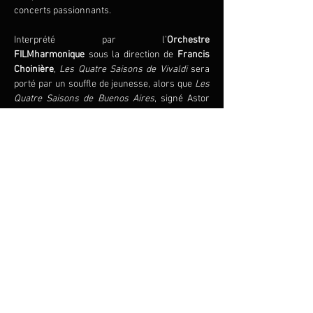
concerts passionnants.
Interprété par l’
Orchestre 
FILMharmonique
 sous la direction de 
Francis 
Choinière
, 
Les Quatre Saisons de Vivaldi
 sera 
porté par un souffle de jeunesse, alors que
 Les 
Quatre Saisons de Buenos Aires
, signé Astor 
Piazzolla, nous plongera dans l’univers 
sensuel du tango argentin.
Aussi en primeur pour cette tournée sera la 
première mondiale de 
Les Quatre Saisons du 
Québec
 du célèbre compositeur François 
Dompierre.
Partager cet événement