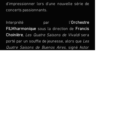
d'impressionner lors d'une nouvelle série de 
concerts passionnants.
Interprété par l’
Orchestre 
FILMharmonique
 sous la direction de 
Francis 
Choinière
, 
Les Quatre Saisons de Vivaldi
 sera 
porté par un souffle de jeunesse, alors que
 Les 
Quatre Saisons de Buenos Aires
, signé Astor 
Piazzolla, nous plongera dans l’univers 
sensuel du tango argentin.
Aussi en primeur pour cette tournée sera la 
première mondiale de 
Les Quatre Saisons du 
Québec
 du célèbre compositeur François 
Dompierre.
Partager cet événement