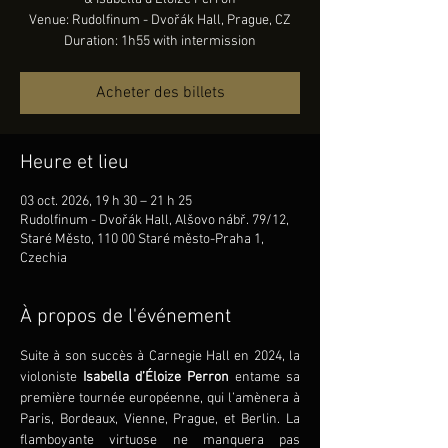
Venue: Rudolfinum - Dvořák Hall, Prague, CZ
Duration: 1h55 with intermission
Acheter des billets
Heure et lieu
03 oct. 2026, 19 h 30 – 21 h 25
Rudolfinum - Dvořák Hall, Alšovo nábř. 79/12,
Staré Město, 110 00 Staré město-Praha 1,
Czechia
À propos de l'événement
Suite à son succès à Carnegie Hall en 2024, la 
violoniste 
Isabella d’Éloize Perron 
entame sa 
première tournée européenne, qui l’amènera à 
Paris, Bordeaux, Vienne, Prague, et Berlin. La 
flamboyante virtuose ne manquera pas 