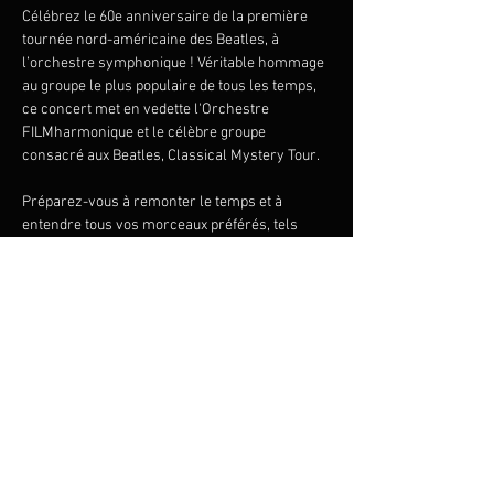
Célébrez le 60e anniversaire de la première 
tournée nord-américaine des Beatles, à 
l’orchestre symphonique ! Véritable hommage 
au groupe le plus populaire de tous les temps, 
ce concert met en vedette l'Orchestre 
FILMharmonique et le célèbre groupe 
consacré aux Beatles, Classical Mystery Tour.
Préparez-vous à remonter le temps et à 
entendre tous vos morceaux préférés, tels 
qu'ils ont été enregistrés à l'origine : 
Penny 
Lane 
avec une section de trompettes en direct, 
Yesterday
 avec une guitare acoustique et des 
cordes luxuriantes - le vaste programme 
comprend également 
Here Comes the Sun, Let 
it Be, Hey Jude, Something, Twist and Shout
, et 
bien d'autres encore !
Une expérience Beatles captivante vous attend 
- chair de poule garantie !