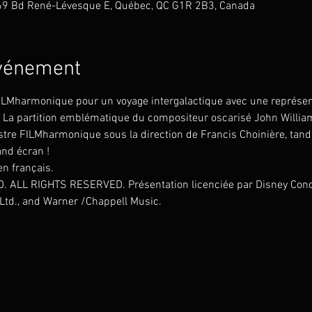
69 Bd René-Lévesque E, Québec, QC G1R 2B3, Canada
événement
FILMharmonique pour un voyage intergalactique avec une représen
. La partition emblématique du compositeur oscarisé John William
tre FILMharmonique sous la direction de Francis Choinière, tandi
and écran !
en français.
 ALL RIGHTS RESERVED. Présentation licenciée par Disney Conce
Ltd., and Warner /Chappell Music.