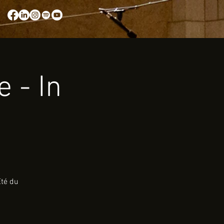
 - In
Été du