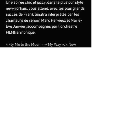
Une soirée chic et jazzy, dans le plus pur style 
new-yorkais, vous attend, avec les plus grands 
succès de Frank Sinatra interprétés par les 
chanteurs de renom Marc Hervieux et Marie-
Ève Janvier, accompagnés par l'orchestre 
FILMharmonique.
« Fly Me to the Moon », « My Way », « New 
York, New York », « Strangers in the Night »… 
Redécouvrez ces classiques intemporels tels 
qu’ils ont été enregistrés à l’origine, dans un 
grand hommage orchestral sous la direction 
du maestro Francis Choinière. Cuivres 
chatoyants, cordes luxuriantes et swing 
irrésistible : une soirée inoubliable dans 
l’univers du légendaire crooner new-yorkais.
Partager cet événement