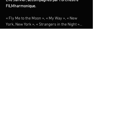
Ève Janvier, accompagnés par l'orchestre 
FILMharmonique.
« Fly Me to the Moon », « My Way », « New 
York, New York », « Strangers in the Night »… 
Redécouvrez ces classiques intemporels tels 
qu’ils ont été enregistrés à l’origine, dans un 
grand hommage orchestral sous la direction 
du maestro Francis Choinière. Cuivres 
brillants, cordes luxuriantes et swing 
irrésistible : une soirée inoubliable dans 
l’univers du légendaire crooner new-yorkais.
Partager cet événement