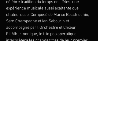
célèbre tradition du temps des fêtes, 
une 
expérience musicale aussi exaltante que 
chaleureuse. Composé de Marco Bocchicchio, 
Sam Champagne et Ian Sabourin et 
accompagné par l’Orchestre et Chœur 
FILMharmonique, le trio pop opératique 
interprètera les grands titres de leur premier 
album. Au programme, de grands classiques 
de Noël tels que 
et 
ainsi que de grands airs 
italiens tels que 
et 
, pour une soirée qui promet 
de vous transporter au cœur de la magie des 
fêtes!
Noël à l’opéra, 
Minuit Chrétien 
Aujourd'hui le roi des cieux 
Brindisi 
Funiculi 
Funicula
Partager cet événement