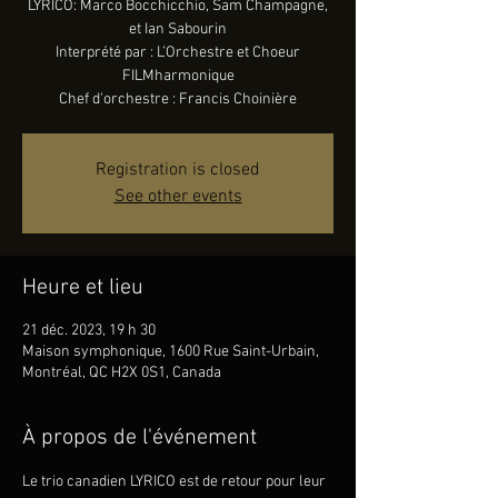
LYRICO: Marco Bocchicchio, Sam Champagne,
et Ian Sabourin
Interprété par : L’Orchestre et Choeur
FILMharmonique
Chef d'orchestre : Francis Choinière
Registration is closed
See other events
Heure et lieu
21 déc. 2023, 19 h 30
Maison symphonique, 1600 Rue Saint-Urbain,
Montréal, QC H2X 0S1, Canada
À propos de l'événement
Le trio canadien LYRICO est de retour pour leur 