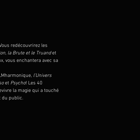
Vous redécouvrirez les 
on, la Brute et le Truand 
et 
x, vous enchantera avec sa 
ILMharmonique, 
l’Univers 
so
 et 
Psycho
! Les 40 
evivre la magie qui a touché 
 du public.