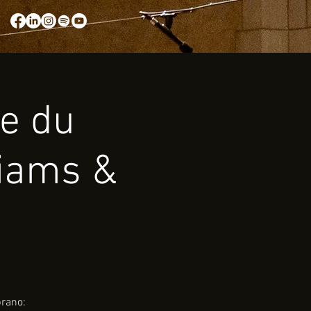
e du
liams &
prano: