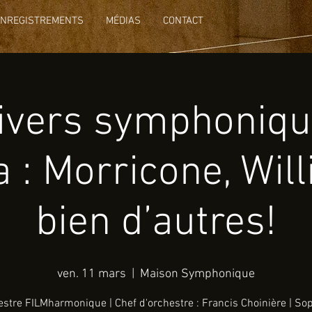
ENREGISTREMENTS
MÉDIAS
CONTACT
nivers symphoniqu
 : Morricone, Wil
bien d’autres!
ven. 11 mars
  |  
Maison Symphonique
stre FILMharmonique | Chef d'orchestre : Francis Choinière | So