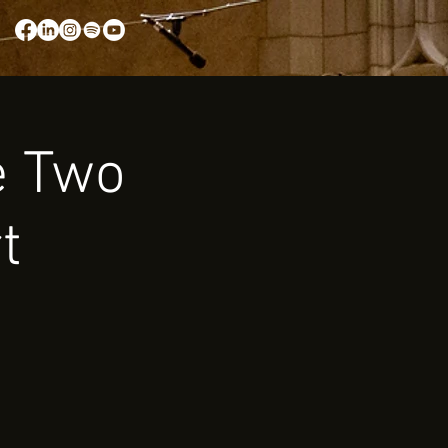
e Two
t