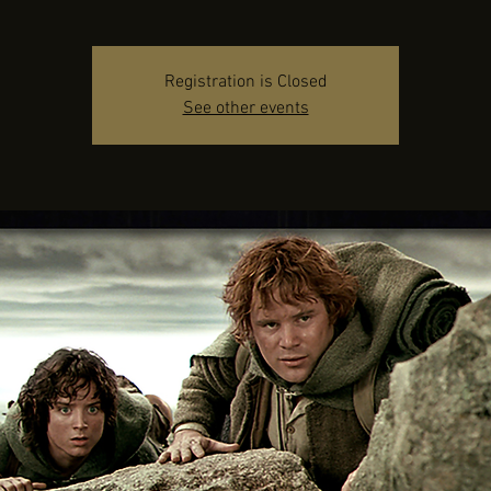
Registration is Closed
See other events