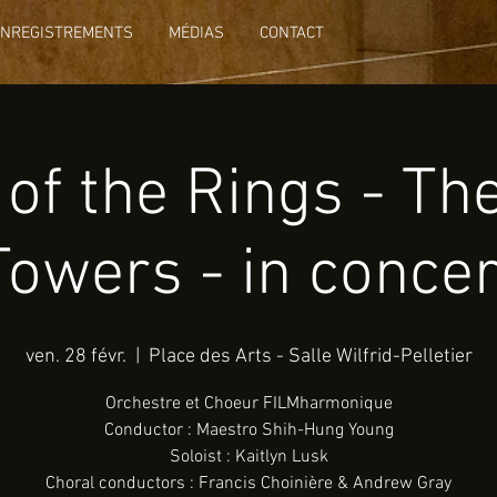
ENREGISTREMENTS
MÉDIAS
CONTACT
 of the Rings - Th
Towers - in concer
ven. 28 févr.
  |  
Place des Arts - Salle Wilfrid-Pelletier
Orchestre et Choeur FILMharmonique
Conductor : Maestro Shih-Hung Young
Soloist : Kaitlyn Lusk
Choral conductors : Francis Choinière & Andrew Gray