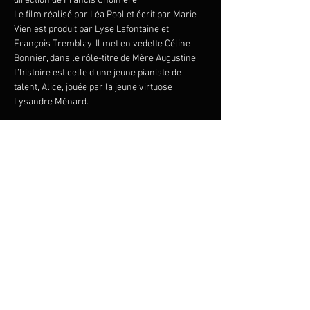
direction de Francis Choinière.

Le film réalisé par Léa Pool et écrit par Marie 
Vien est produit par Lyse Lafontaine et 
François Tremblay. Il met en vedette Céline 
Bonnier, dans le rôle-titre de Mère Augustine. 
L’histoire est celle d’une jeune pianiste de 
talent, Alice, jouée par la jeune virtuose 
Lysandre Ménard.
Le charme est au rendez-vous avec La 
Passion d’Augustine et la musique originale de 
François Dompierre, interprétée 
simultanément au film projeté en haute 
définition!
Orchestre FILMharmonique 
Chef d'orchestre: Francis Choinière
Pianiste: Meagan Milatz