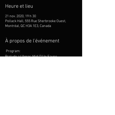
Heure et lieu
21 nov. 2020, 19 h 30
Pollack Hall, 555 Rue Sherbrooke Ouest,
Montréal, QC H3A 1E3, Canada
À propos de l'événement
 Program: 
Prelude a L'Apres-Midi D'Un Faune 
Partager cet événement