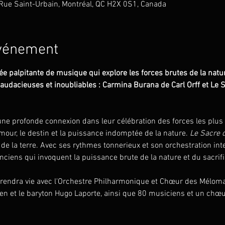
ue Saint-Urbain, Montréal, QC H2X 0S1, Canada
événement
e palpitante de musique qui explore les forces brutes de la natu
udacieuses et inoubliables : Carmina Burana de Carl Orff et Le S
ne profonde connexion dans leur célébration des forces les plus 
amour, le destin et la puissance indomptée de la nature. 
Le Sacre 
de la terre. Avec ses rythmes tonnerieux et son orchestration inten
 anciens qui invoquent la puissance brute de la nature et du sacrifi
prendra vie avec l'Orchestre Philharmonique et Chœur des Méloman
ten et le baryton Hugo Laporte, ainsi que 80 musiciens et un chœu