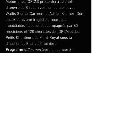
Mélomanes (OPCM) présentera ce chef-
d'œuvre de Bizet en version concert avec 
Wallis Giunta (Carmen) et Adrian Kramer (Don 
José), dans une tragédie amoureuse 
inoubliable. Ils seront accompagnés par 60 
musiciens et 120 choristes de l'OPCM et des 
Petits Chanteurs de Mont-Royal sous la 
direction de Francis Choinière.
Programme:
Carmen
 (version concert) – 
Georges Bizet
Orchestre Philharmonique et Choeur des 
Mélomanes
Chef d’orchestre :Francis Choinière
Choral d’enfants: Petits Chanteurs du Mont-
Royal
Chef de Choeur: Andrew Gray 
Afficher plus