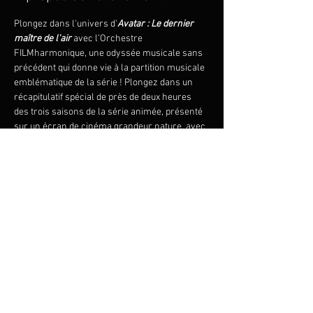
Plongez dans l'univers d'
Avatar : Le dernier 
maître de l'air
 avec l’Orchestre 
FILMharmonique, une odyssée musicale sans 
précédent qui donne vie à la partition musicale 
emblématique de la série ! Plongez dans un 
récapitulatif spécial de près de deux heures 
des trois saisons de la série animée, présenté 
sur un écran de cinéma grandeur nature, avec 
un orchestre en direct interprétant la bande 
sonore en parfaite harmonie. Méticuleusement 
composé et arrangé par Jeremy Zuckerman, 
le compositeur original de la musique de la 
série, le concert met en scène une fusion 
d'instruments traditionnels orientaux et 
occidentaux tels que les tambours Taiko et les 
erhus.