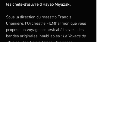
les chefs-d’œuvre d’Hayao Miyazaki.
Sous la direction du maestro Francis 
Choinière, l’Orchestre FILMharmonique vous 
propose un voyage orchestral à travers des 
bandes originales inoubliables : 
Le Voyage de 
Chihiro
, 
Mon Voisin Totoro
, 
Princesse 
Mononoké
, 
Le Château ambulant
, 
Nausicaä de 
la Vallée du Vent
, et bien d’autres classiques 
intemporels.
Revivez les moments magiques de ces 
œuvres célébrées dans un hommage 
orchestral saisissant qui ravira petits et 
grands!
Partager cet événement